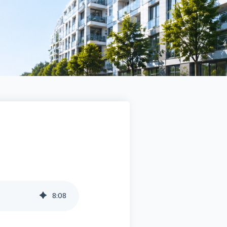
Docuware connect to Sage 100
SMART BI
Sage HR Suite
Sage 50 Handwerk
8
:
08