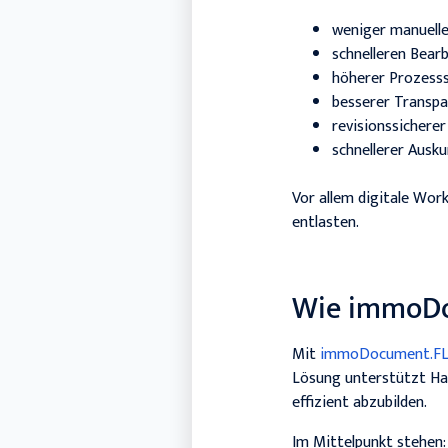
weniger manuelle
schnelleren Bear
höherer Prozesss
besserer Transp
revisionssicher
schnellerer Ausk
Vor allem digitale Wor
entlasten.
Wie immoDo
Mit
immoDocument.F
Lösung unterstützt Hau
effizient abzubilden.
Im Mittelpunkt stehen: