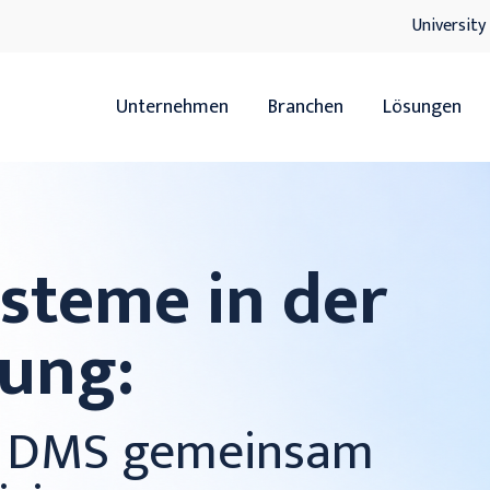
University
Unternehmen
Branchen
Lösungen
Übersicht
Übersicht
Handel
ERP
steme in der
Servicedienstleister
HR
tung:
Hersteller
xRM
Handwerk
DMS
d DMS gemeinsam
IT-Lösunge