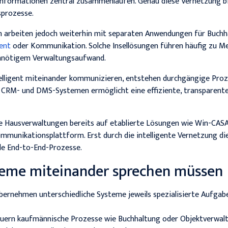
Informationen zentral zusammenlaufen. Genau diese Vernetzung bi
sprozesse.
n arbeiten jedoch weiterhin mit separaten Anwendungen für Buchh
ent
oder Kommunikation. Solche Insellösungen führen häufig zu M
nnötigem Verwaltungsaufwand.
elligent miteinander kommunizieren, entstehen durchgängige Proz
 CRM- und DMS-Systemen ermöglicht eine effiziente, transparente
he Hausverwaltungen bereits auf etablierte Lösungen wie Win-CAS
mmunikationsplattform. Erst durch die intelligente Vernetzung d
le End-to-End-Prozesse.
eme miteinander sprechen müssen
bernehmen unterschiedliche Systeme jeweils spezialisierte Aufgab
uern kaufmännische Prozesse wie Buchhaltung oder Objektverwal