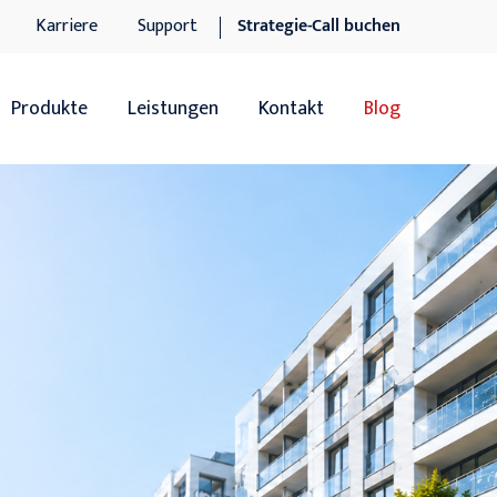
Karriere
Support
Strategie-Call buchen
Produkte
Leistungen
Kontakt
Blog
Übersicht
Übersicht
Sage 100
Software-Dienstleistungen
Sage 100 Add-ons
IT-Dienstleistungen
Sage xRM
Support
DocuWare DMS
n
DocuWare DMS Add-ons