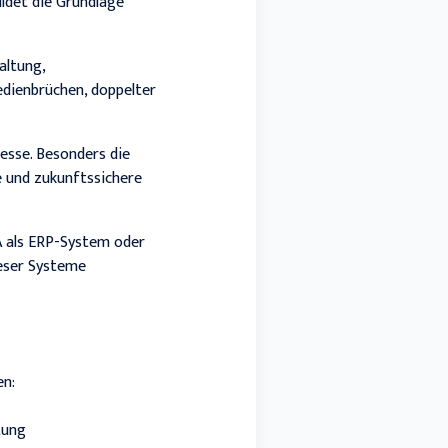
ldet die Grundlage
altung,
edienbrüchen, doppelter
esse. Besonders die
 und zukunftssichere
A als ERP-System oder
ieser Systeme
en:
tung