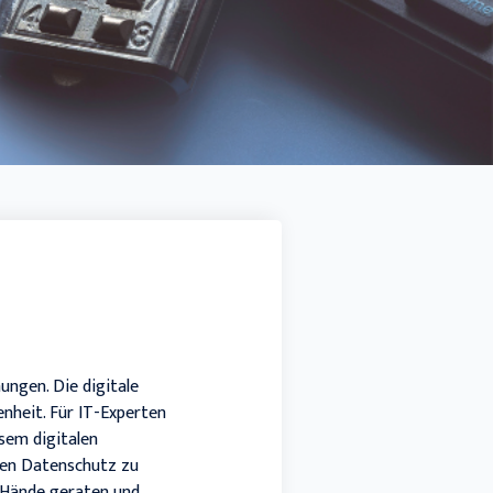
Docuware connect to Sage 100
SMART BI
Sage HR Suite
Sage 50 Handwerk
ungen. Die digitale
enheit. Für IT-Experten
esem digitalen
den Datenschutz zu
n Hände geraten und