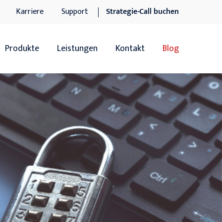
Karriere
Support
Strategie-Call buchen
Produkte
Leistungen
Kontakt
Blog
Übersicht
Übersicht
Sage 100
Software-Dienstleistungen
Sage 100 Add-ons
IT-Dienstleistungen
Sage xRM
Support
DocuWare DMS
n
DocuWare DMS Add-ons