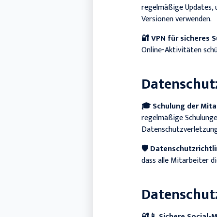
regelmäßige Updates, um
Versionen verwenden.
🔐
VPN für sicheres 
Online-Aktivitäten sch
Datenschutz
🎓
Schulung der Mita
regelmäßige Schulungen
Datenschutzverletzung
🛡️
Datenschutzrichtl
dass alle Mitarbeiter 
Datenschut
🔐📱
Sichere Social-