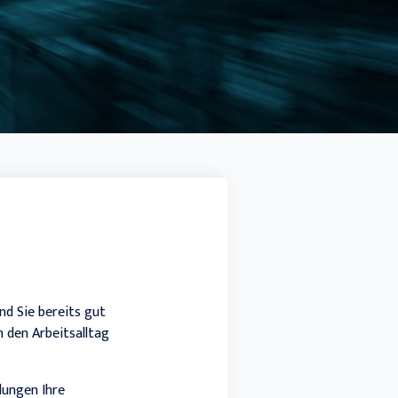
Docuware connect to Sage 100
SMART BI
Sage HR Suite
Sage 50 Handwerk
nd Sie bereits gut
 den Arbeitsalltag
llungen Ihre