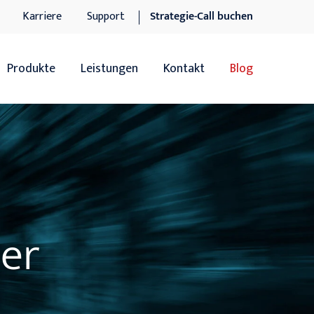
Karriere
Support
Strategie-Call buchen
Produkte
Leistungen
Kontakt
Blog
Übersicht
Übersicht
Sage 100
Software-Dienstleistungen
Sage 100 Add-ons
IT-Dienstleistungen
Sage xRM
Support
der
DocuWare DMS
n
DocuWare DMS Add-ons