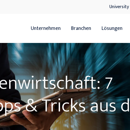
University
Unternehmen
Branchen
Lösungen
Übersicht
Übersicht
Handel
ERP
n­wirt­schaft: 7
Servicedienstleister
HR
Hersteller
xRM
pps & Tricks aus 
Handwerk
DMS
IT-Lösunge