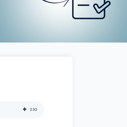
Docuware connect to Sage 100
SMART BI
Sage HR Suite
Sage 50 Handwerk
3
:
30