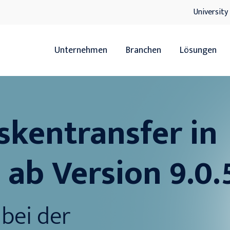
University
Unternehmen
Branchen
Lösungen
Übersicht
Übersicht
Handel
ERP
skentransfer
in
Servicedienstleister
HR
0 ab
Version 9.0.
Hersteller
xRM
Handwerk
DMS
 bei der
IT-Lösunge