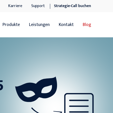
Karriere
Support
Strategie-Call buchen
Produkte
Leistungen
Kontakt
Blog
Übersicht
Übersicht
Sage 100
Software-Dienstleistungen
Sage 100 Add-ons
IT-Dienstleistungen
5
Sage xRM
Support
DocuWare DMS
n
DocuWare DMS Add-ons