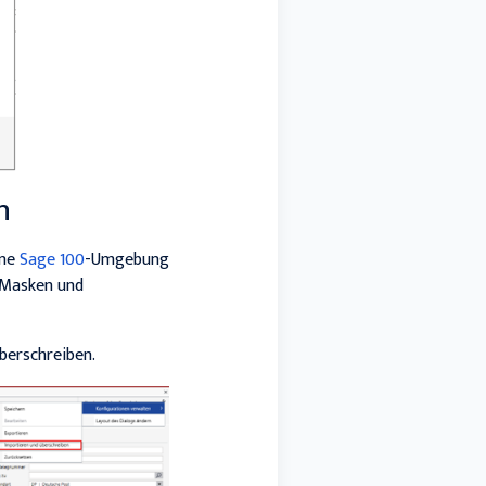
n
ene
Sage 100
-Umgebung
n Masken und
berschreiben.