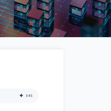
Docuware connect to Sage 100
SMART BI
Sage HR Suite
Sage 50 Handwerk
3
:
45