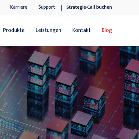
Karriere
Support
Strategie-Call buchen
Produkte
Leistungen
Kontakt
Blog
Übersicht
Übersicht
Sage 100
Software-Dienstleistungen
Sage 100 Add-ons
IT-Dienstleistungen
Sage xRM
Support
DocuWare DMS
n
DocuWare DMS Add-ons