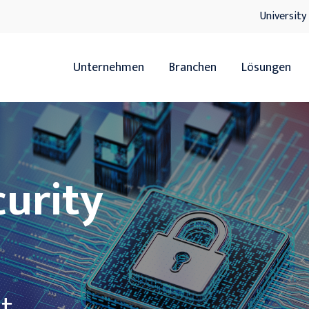
University
Unternehmen
Branchen
Lösungen
Übersicht
Übersicht
Handel
ERP
urity
Servicedienstleister
HR
Hersteller
xRM
Handwerk
DMS
IT-Lösunge