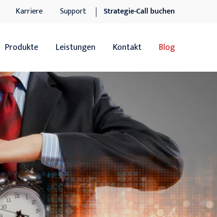
Karriere
Support
Strategie-Call buchen
Produkte
Leistungen
Kontakt
Blog
Übersicht
Übersicht
Sage 100
Software-Dienstleistungen
Sage 100 Add-ons
IT-Dienstleistungen
Sage xRM
Support
DocuWare DMS
n
DocuWare DMS Add-ons