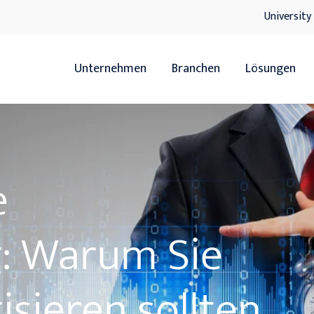
University
Unternehmen
Branchen
Lösungen
Übersicht
Übersicht
Handel
ERP
e
Servicedienstleister
HR
Hersteller
xRM
g: Warum Sie
Handwerk
DMS
isieren sollten
IT-Lösunge