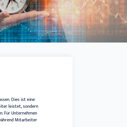
Docuware connect to Sage 100
SMART BI
Sage HR Suite
Sage 50 Handwerk
ssen. Dies ist eine
iter leistet, sondern
ion: Für Unternehmen
während Mitarbeiter