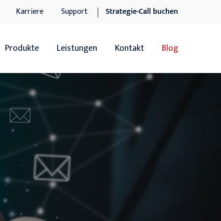
Karriere
Support
Strategie-Call buchen
Produkte
Leistungen
Kontakt
Blog
Übersicht
Übersicht
Sage 100
Software-Dienstleistungen
Sage 100 Add-ons
IT-Dienstleistungen
Sage xRM
Support
DocuWare DMS
n
DocuWare DMS Add-ons