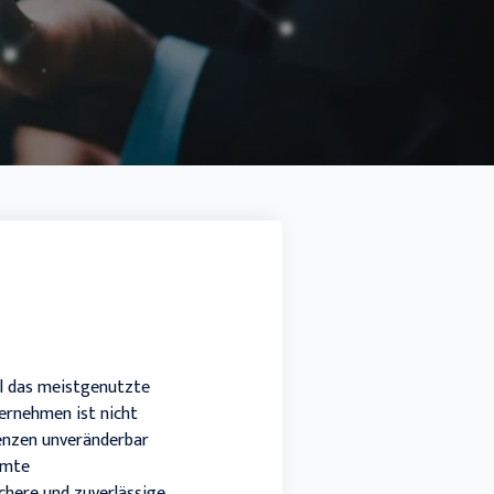
Docuware connect to Sage 100
SMART BI
Sage HR Suite
Sage 50 Handwerk
ail das meistgenutzte
ernehmen ist nicht
denzen unveränderbar
mmte
chere und zuverlässige