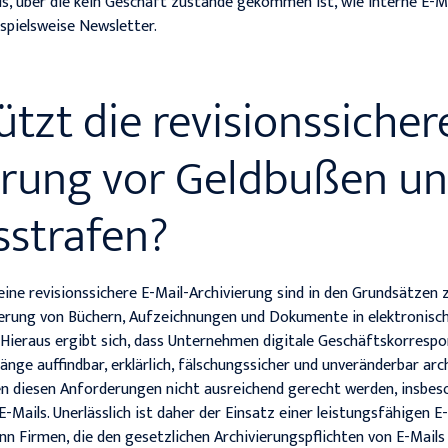
ils, über die kein Geschäft zustande gekommen ist, wie interne E-M
spielsweise Newsletter.
tzt die revisionssicher
erung vor Geldbußen u
sstrafen?
ine revisionssichere E-Mail-Archivierung sind in den Grundsätze
ierung von Büchern, Aufzeichnungen und Dokumente in elektronis
 Hieraus ergibt sich, dass Unternehmen digitale Geschäftskorrespo
nge auffindbar, erklärlich, fälschungssicher und unveränderbar arc
n diesen Anforderungen nicht ausreichend gerecht werden, insbeso
E-Mails. Unerlässlich ist daher der Einsatz einer leistungsfähigen E
nn Firmen, die den gesetzlichen Archivierungspflichten von E-Mail