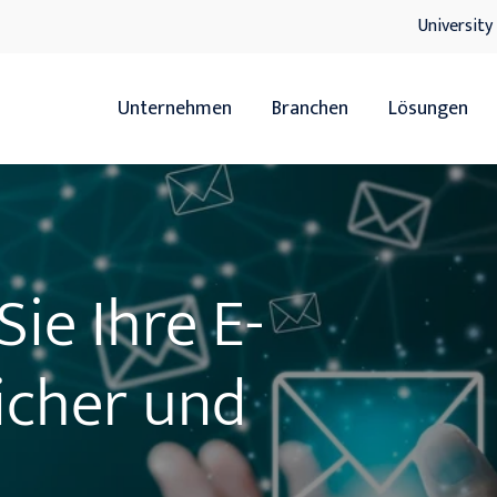
University
Unternehmen
Branchen
Lösungen
Übersicht
Übersicht
Handel
ERP
Sie Ihre E-
Servicedienstleister
HR
Hersteller
xRM
sicher und
Handwerk
DMS
IT-Lösunge