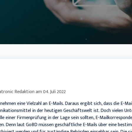
Handwerk
tronic Redaktion
am
04. Juli 2022
rnehmen eine Vielzahl an E-Mails. Daraus ergibt sich, dass die E-M
kationsmittel in der heutigen Geschäftswelt ist. Doch vielen Unt
alle einer Firmenprüfung in der Lage sein sollten, E-Mailkorrespon
gen. Denn laut GoBD müssen geschäftliche E-Mails über eine besti
hiviert werden und für zuständige Behörden einsehbar sein. Die si