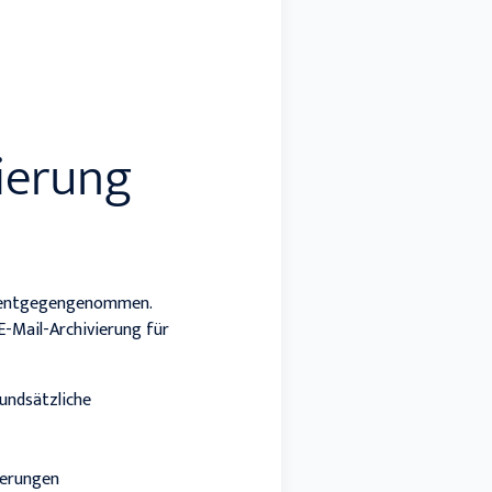
vierung
nd entgegengenommen.
E-Mail-Archivierung für
undsätzliche
derungen