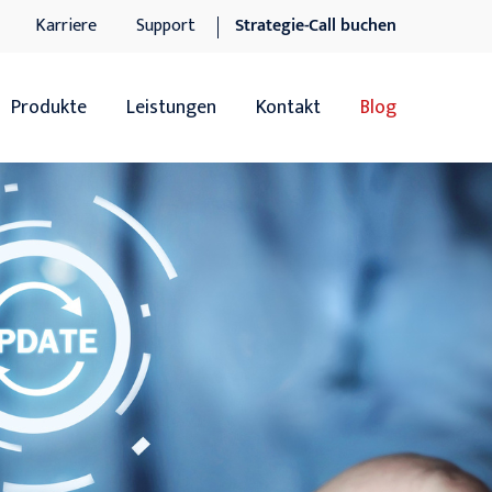
Karriere
Support
Strategie-Call buchen
Produkte
Leistungen
Kontakt
Blog
Übersicht
Übersicht
Sage 100
Software-Dienstleistungen
Sage 100 Add-ons
IT-Dienstleistungen
Sage xRM
Support
DocuWare DMS
n
DocuWare DMS Add-ons