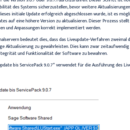
 die Version 9.0.7 oder 9.0.7.1 durchzuführen. Dieser Schritt ist n
bilität des Systems sicherzustellen, bevor weitere Aktualisieru
eses initiale Update erfolgreich abgeschlossen wurde, ist es mögli
es auf eine höhere Version zu aktualisieren. Dieser Prozess stellt s
n und Anpassungen korrekt implementiert werden.
nalservern bedeutet dies, dass das Liveupdate-Verfahren zweimal
ige Aktualisierung zu gewährleisten. Dies kann zwar zeitaufwendig 
ntegrität und Funktionalität der Software zu bewahren.
pdate bis ServicePack 9.0.7“ verwendet für die Ausführung des Li