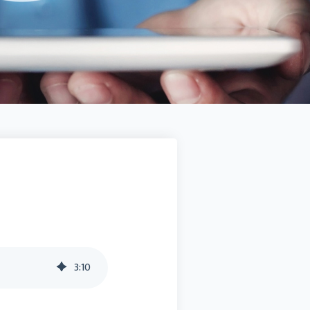
Docuware connect to Sage 100
SMART BI
Sage HR Suite
Sage 50 Handwerk
3
:
10