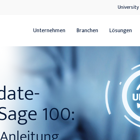
University
Unternehmen
Branchen
Lösungen
Übersicht
Übersicht
Handel
ERP
date-
Servicedienstleister
HR
Hersteller
xRM
 Sage 100:
Handwerk
DMS
IT-Lösunge
-Anleitung