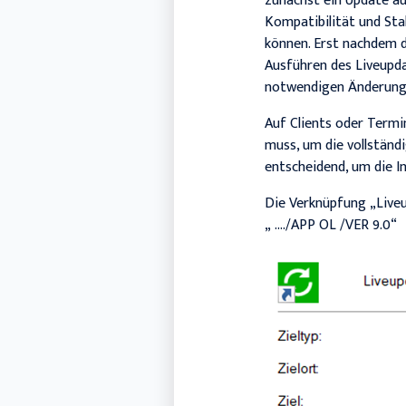
zunächst ein Update auf
Kompatibilität und Sta
können. Erst nachdem di
Ausführen des Liveupdat
notwendigen Änderunge
Auf Clients oder Termi
muss, um die vollständ
entscheidend, um die I
Die Verknüpfung „Liveu
„ …./APP OL /VER 9.0“