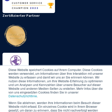
Zertifizierter Partner
Diese Website speichert Cookies auf Ihrem Computer. Diese Cookies
werden verwendet, um Informationen über Ihre Interaktion mit unserer
Website zu erfassen und damit wir uns an Sie erinnern können. Wir
nutzen diese Informationen, um Ihre Website-Erfahrung zu optimieren
und um Analysen und Kennzahlen über unsere Besucher auf dieser
Website und anderen Medien-Seiten zu erstellen. Mehr Infos über die
von uns eingesetzten Cookies finden Sie in unserer
Datenschutzrichtlinie
.
Wenn Sie ablehnen, werden Ihre Informationen beim Besuch dieser
Website nicht erfasst. Ein einzelnes Cookie wird in Ihrem Browser
gesetzt, um daran zu erinnern, dass Sie nicht nachverfolgt werden